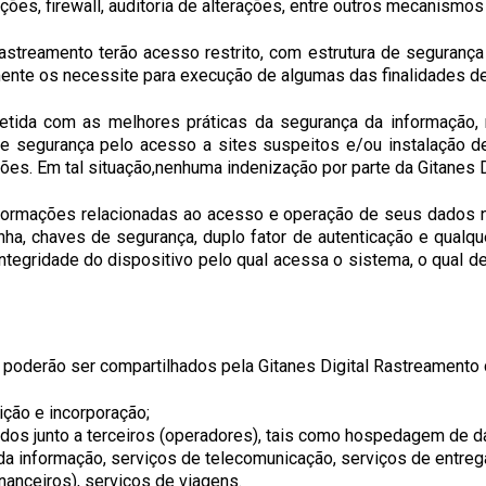
ões, firewall, auditoria de alterações, entre outros mecanismos
streamento terão acesso restrito, com estrutura de segurança
amente os necessite para execução de algumas das finalidades 
tida com as melhores práticas da segurança da informação, n
e segurança pelo acesso a sites suspeitos e/ou instalação de 
es. Em tal situação,nenhuma indenização por parte da Gitanes D
nformações relacionadas ao acesso e operação de seus dados n
ha, chaves de segurança, duplo fator de autenticação e qualq
tegridade do dispositivo pelo qual acessa o sistema, o qual de
oderão ser compartilhados pela Gitanes Digital Rastreamento c
ição e incorporação;
dos junto a terceiros (operadores), tais como hospedagem de 
a informação, serviços de telecomunicação, serviços de entrega
nanceiros), serviços de viagens.