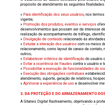
propósito de atendimento às seguintes finalidades:
»
Para identificação dos seus usuários
, nos termos 
vigente;
»
Promoção dos produtos, eventos e serviços
ofere
desenvolvimentos que possam ser de interesse de 
realização de acompanhamento de tráfego, identifica
»
Divulgação de conteúdo
relacionado às atividades
»
Estudar a interação dos usuários
com os meios de 
relacionamento, como layout de canais de contato, 
outros;
»
Estabelecer critérios de identificação
do usuário c
»
Evitar a ocorrência de fraudes
contra o usuário e t
»
Possibilitar a execução de funcionalidades do si
»
Execução das obrigações contratuais
estabelecida
atendimento, suporte, geração de relatórios, hosp
»
Aprimorar a experiência de uso
e desenvolver mel
3. DA PROTEÇÃO E DO ARMAZENAMENTO DO
A Gitanes Digital Rastreamento, objetivando a prot