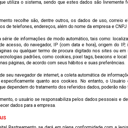
 que utiliza o sistema, sendo que estes dados são livremente f
ento recolhe são, dentre outros, os dados de uso, correio e
ros de telefones, endereços, além do nome da empresa e CNPJ e
 série de informações de modo automático, tais como: localiza
 de acesso, do navegador, IP (com data e hora), origem do IP,
nas ou qualquer termo de procura digitado nos sites ou em ref
 tecnologias padrões, como
cookies
,
pixel tags
,
beacons
e
local
 nas páginas, de acordo com seus hábitos e suas preferências.
s de seu navegador de internet, a coleta automática de informa
specificamente quanto aos cookies. No entanto, o Usuário d
, que dependem do tratamento dos referidos dados, poderão não 
eamento, o usuário se responsabiliza pelos dados pessoais e de
rnecer dados para a empresa.
AIS
ital Rastreamento se dará em plena conformidade com a legisl