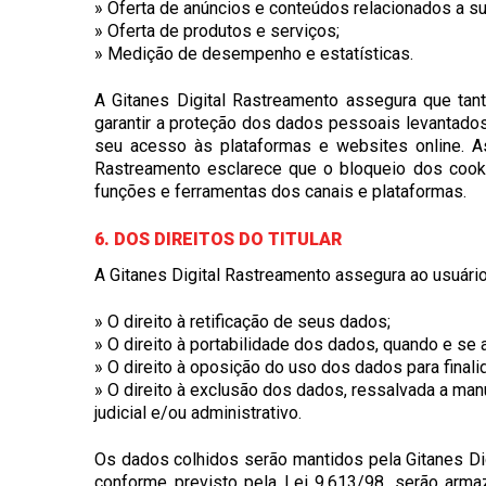
» Oferta de anúncios e conteúdos relacionados a su
» Oferta de produtos e serviços;
» Medição de desempenho e estatísticas.
A Gitanes Digital Rastreamento assegura que tan
garantir a proteção dos dados pessoais levantados
seu acesso às plataformas e websites online. A
Rastreamento esclarece que o bloqueio dos cookie
funções e ferramentas dos canais e plataformas.
6. DOS DIREITOS DO TITULAR
A Gitanes Digital Rastreamento assegura ao usuári
» O direito à retificação de seus dados;
» O direito à portabilidade dos dados, quando e se a
» O direito à oposição do uso dos dados para final
» O direito à exclusão dos dados, ressalvada a ma
judicial e/ou administrativo.
Os dados colhidos serão mantidos pela Gitanes Dig
conforme previsto pela Lei 9.613/98, serão armaz